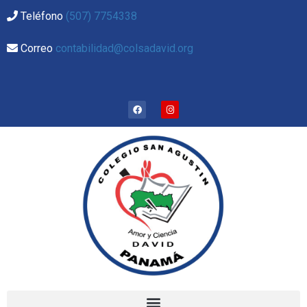
Teléfono
(507) 7754338
Correo
contabilidad@colsadavid.org