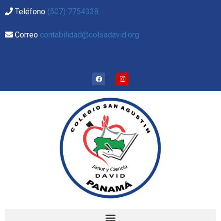
Teléfono
(507) 7754338
Correo
contabilidad@colsadavid.org